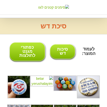
Ski
t
conten
סיכת דש
כפתורי
לעמוד
סיכות
מגנט
דש
המוצר:
לחולצות