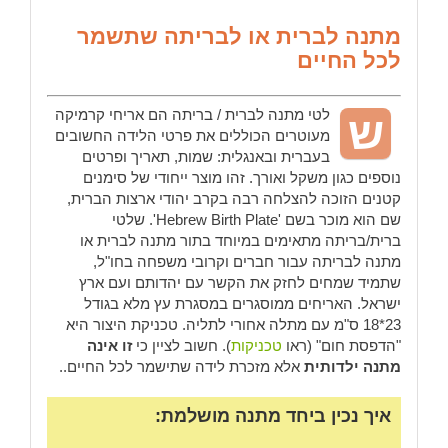
מתנה לברית או לבריתה שתשמר
לכל החיים
לטי מתנה לברית / בריתה הם אריחי קרמיקה
ש
מעוטרים הכוללים את פרטי הלידה החשובים
בעברית ובאנגלית: שמות, תאריך ופרטים
נוספים כגון משקל ואורך. זהו מוצר ייחודי של סימנים
קטנים הזוכה להצלחה רבה בקרב יהודי ארצות הברית,
שם הוא מוכר בשם 'Hebrew Birth Plate'. שלטי
ברית/בריתה מתאימים במיוחד בתור מתנה לברית או
מתנה לבריתה עבור חברים וקרובי משפחה בחו"ל,
שתמיד שמחים לחזק את הקשר עם יהדותם ועם ארץ
ישראל. האריחים ממוסגרים במסגרת עץ מלא בגודל
23*18 ס"מ עם מתלה אחורי לתליה. טכניקת היצור היא
"הדפסת חום" (ראו
טכניקות
). חשוב לציין כי
זו אינה
מתנה ילדותית
אלא מזכרת לידה שתישמר לכל החיים..
איך נכין ביחד מתנה מושלמת: