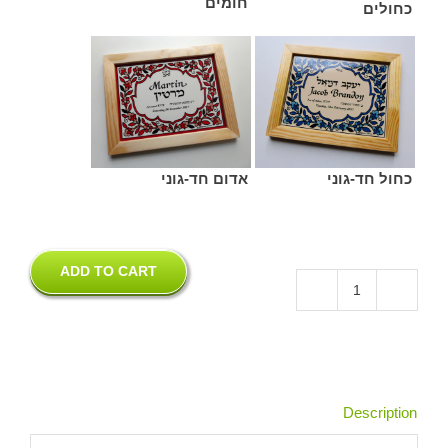
חומים
כחולים
כחול חד-גוני
אדום חד-גוני
ADD TO CART
שלט
מתנה
לברית
/
בריתה
quantity
Description