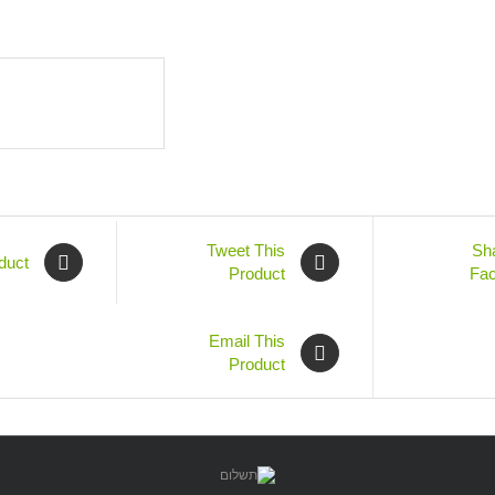
Tweet This
Sh
duct
Product
Fa
Email This
Product