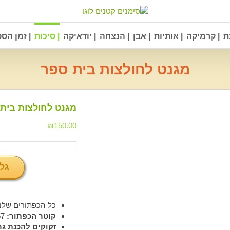
ת
| קרמיקה
| אותיות
| אבן
| הנצחה
| יודאיקה
| סיכות
| זמן הס
מגנט לחולצות בית ספר
מגנט לחולצות בית
₪
150.00
גל
כל הכפתורים שלנ
קוטר הכפתור:
57 מ"מ
זקוקים להכנת ג