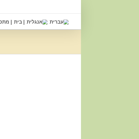
Ski
t
conten
| בית
| מתכ