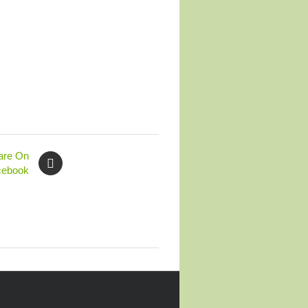
quantity
are On
cebook