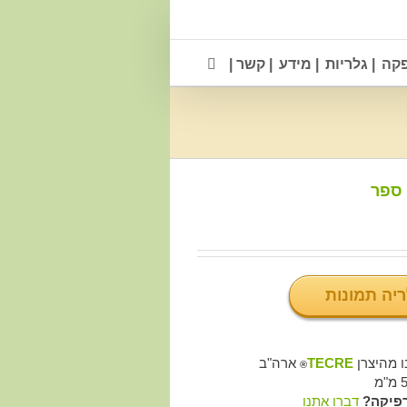
פקה
| גלריות
| מידע
| קשר |
 ספר
ריה תמונות
ו מהיצרן
TECRE
ארה"ב
®
רפיקה?
דברו אתנו