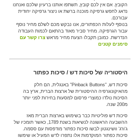
הקובץ. אם אין לכם קובץ, תשתפו אותנו ברעיון שלכם ואנחנו
נדאג לחפש גרפיקה מוכנה ברשת או ניצור גרפיקה יחודית
עבורכם.
בנוסף לעלות הכפתורים, אנו נבקש מכם לשלם מחיר נוסף
עבור הגרפיקה. מחיר סביר מאוד בהתאם לכמות העבודה
הנדרשת. כמובן תקבלו הצעת מחיר מראש
צרו קשר עם
סימנים קטנים
היסטוריה של סיכות דש / סיכות כפתור
סיכות דש, "Pinback Buttons" באנגלית, הם חלק
מהאיקונוגרפיה ההיסטורית של ארצות הברית, ארץ בה
הסיכות נולדו כמוצרי פרסום למסעות בחירות לפני יותר
מ200 שנה.
סיכות דש פוליטיות כבר בשימוש בארצות הברית מאז
ההשבעה הראשונה לנשיאות בשנת 1789, כאשר תומכיו של
ג'ורג' וושינגטון לבשו סיכות כפתור מודפסות עם ססמה.
סיכות כפתור המוקדמות אלו נתפרו לדש המעיל או שימשו