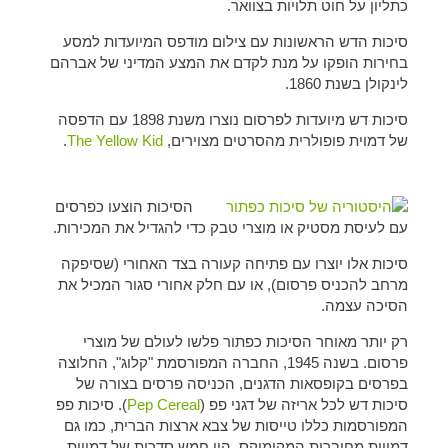
כתליון על חוט תלויות בצוואר.
סיכות הדש הראשונות עם צילום מודפס המיועדות למסע
בחירות הופקו על מנת לקדם את המצע המדיני של אברהם
לינקולן בשנת 1860.
סיכות דש מיועדות לפרסום נוצרו משנת 1898 עם הדפסה
של דמוית פופולרית מהסרטים מצוירים,
The Yellow Kid
.
הסיכות הוצעו כפרסים
עם לעיסת מסטיק או מוצרי טבק כדי להגדיל את המכירות.
סיכות אלו יוצרו עם פתיחה קעורה בצד האחורי (שסיפקה
מרחב להכניס פרסום), או עם חלק אחורי סגור המכיל את
הסיכה עצמה.
רק יותר מאוחר הסיכות כפתור פלשו לעולם של מוצרי
פרסום. בשנה 1945, החברה המפורסמת "קלוג", החלוצה
בפרסים בקופסאות הדגנים, הכניסה פרסים בצורה של
סיכות דש לכל אריזה של דגני פפ (
Pep Cereal
). סיכות פפ
המפורסמות כללו טייסות של צבא ארצות הברית, כמו גם
דמויות מחוברות המקומיקס. היו חמש סדרות של דמויות