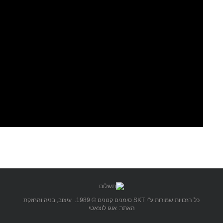
כל הזכויות שמורות ע"י SKT סימנים קטנים © 1989. עיצוב, בניה והחזקת
האתר: אוגו לוצאטי