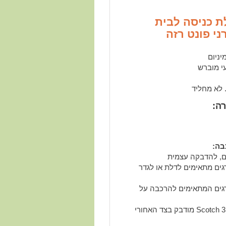
ת כניסה לבית
ני פונט רזה
יניום
 מוברש
 לא מחליד
רה:
רגים מתאימים לדלת או לגדר
ברגים המתאימים להרכבה על
4) דבק דו-צדדי Scotch 3M מודבק בצד האחורי