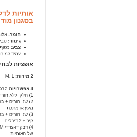
אותיות לדל
בסגנון מודר
חומר:
אלומ
גימור:
טבעי
צבע:
כסוף
עמיד למים.
אופציות לבחי
2 מידות:
M, L
4 אפשרויות הרכבה:
1) חלק, ללא חורים, להדבקה עצמית
2) שני חורים + ב
מעץ או מתכת
3) שני חורים + 
קיר + 2 דיבלים
של האותיות