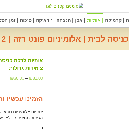
ת
| קרמיקה
| אותיות
| אבן
| הנצחה
| יודאיקה
| סיכות
| זמן הס
 לבית | אלומיניום פונט רזה | 2 מידות גדולות
אותיות לדלת כניסה 
2 מידות גדולות
₪
38.00
–
₪
31.00
הזמינו עכשיו ו
אותיות אלומיניום טבעי עובי 2 מ"מ עם גימור 
הגימור מתאים גם לצביע