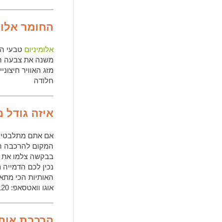
החומר אלומ
אלומיניום
טבעי הי
משנה את צבעה הכ
מזג האוויר חיצוני
חלודה
איזה גודל 
אם אתם מתלבטים 
המקום להרכבה הכ
בבקשה צלמו את ה
נכין לכם הדמייה 
האותיות הכי מתא
אוגו וואטסאפ: 050-5800120
הרכבת אותי