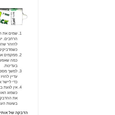
שמים את הד
הרחבים. יש
להזהר שהד
כשמדביקים
ממקמים את 
כמה שאפשר
בעדינות.
למשך מספר
עדיין להזיז
כדי ליישר 
כשמזג האוו
בשעות הער
הדבקה של אותיו