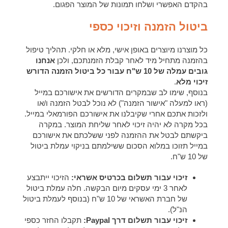
בהקדם האפשרי ושלחו תמונות של המוצר הפגום.
ביטול הזמנה וזיכוי כספי
כל מוצרנו מיוצרים באופן אישי, מלא או חלקי. תהליך טיפול
בהזמנה מתחיל מיד לאחר קבלת הזמנתכם, ולכן
אנחנו
גובים עמלה של 10 ש"ח עבור כל ביטול הזמנה הדורש
זיכוי מלא
.
בנוסף, שימו לב שבמקרים הדורשים את אישורכם במייל
(ראו למעלה "אישור הזמנה") לא נוכל לבטל הזמנה ו/או
ולזכות אתכם אחרי שקיבלנו את אישורכם הפורמאלי במייל.
בכל מקרה לא יהיה זיכוי לאחר שליחת המוצר. במקרה
ביקשתם לבטל את ההזמנה לפני ששלכתם את אישורכם
במייל תזוכו במלוא הסכום ששילמתם בניקוי עמלת ביטול
של 10 ש"ח.
זיכוי עבור תשלום בכרטיס אשראי:
הזיכוי ייתבצע
לאחר 3 ימי עסקים מיום הבקשה. חלה עמלת ביטול
של חברת האשראי של 10 ש"ח (בנוסף לעמלת ביטול
הנ"ל).
זיכוי עבור תשלום דרך Paypal:
תקבלו החזר כספי