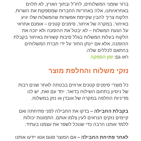
ברור שזמני המשלוחים, לחו"ל ובתוך הארץ, לא תלוים
באחראיותנו, אלה באחריות החברות שמספקות את השרות.
הלקוח צריך להבין שקיימת אפשרות שהמשלוח שלו יגיע
באיחור. במקרה של איחור, סימנים קטנים – אומנם אחראי
על הגעת המשלוח – לא יבטל את ההזמנה ולא יזכה את
הלקוח בעלות המשלוח בגלל סיבות קשורות באיחור בקבלת
ההזמנה, אלא אם יינתן החזר על ידי חברת המשלוחים
בהתאם לכללים שלה.
ראו גם:
זמן הספקה
נזקי משלוח והחלפת מוצר
כל מוצרי סימנים קטנים ארוזים בבטחה לאחר שנים רבות
של ניסיון בתחום השילוח בדואר. יחד עם זאת, יש לנו
מדיניות החלפה במקרה של אובדן או נזק במשלוח.
בקבלת החבילה –
בדקו את החבילה לפני פתיחתה ואם
קיימים נזקים הנראים לעין צלמו אותם. התמונות יכולות
ללמד אותנו הרבה כדי שנוכל לשפר את עצמנו בעתיד.
לאחר פתיחת החבילה –
אם המוצר פגום אנא יידעו אותנו