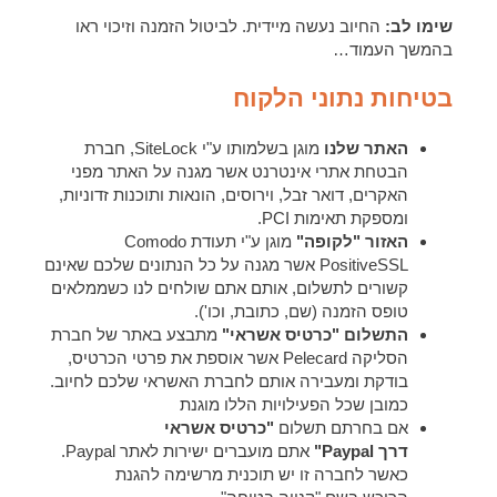
שימו לב:
החיוב נעשה מיידית. לביטול הזמנה וזיכוי ראו
בהמשך העמוד…
בטיחות נתוני הלקוח
האתר שלנו
מוגן בשלמותו ע"י SiteLock, חברת
הבטחת אתרי אינטרנט אשר מגנה על האתר מפני
האקרים, דואר זבל, וירוסים, הונאות ותוכנות זדוניות,
ומספקת תאימות PCI.
האזור "לקופה
"
מוגן ע"י תעודת Comodo
PositiveSSL אשר מגנה על כל הנתונים שלכם שאינם
קשורים לתשלום, אותם אתם שולחים לנו כשממלאים
טופס הזמנה (שם, כתובת, וכו').
התשלום "כרטיס אשראי"
מתבצע באתר של חברת
הסליקה Pelecard אשר אוספת את פרטי הכרטיס,
בודקת ומעבירה אותם לחברת האשראי שלכם לחיוב.
כמובן שכל הפעילויות הללו מוגנת
אם בחרתם תשלום
"כרטיס אשראי
דרך Paypal"
אתם מועברים ישירות לאתר Paypal.
כאשר לחברה זו יש תוכנית מרשימה להגנת