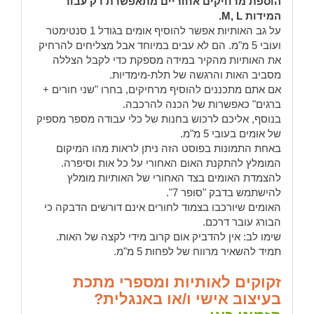
הוספת מרחיקים אחוריים מתאפשרת רק עבור
המידות M, L.
על גב האותיות אפשר להוסיף אומים בגודל 1 סנטימטר
ועובי 5 מ"מ. הם לא עבים במיוחד אבל מצליחים להרחיק
את האותיות מהקיר במידה מספקת כדי לקבל הצללה
מסביב האות והרגשה של תלת-מימדיות.
אם אתם מתכננים להוסיף מרחיקים, בחרו "שני חורים +
ברגים" כאפשרות של הכנה להרכבה.
בנוסף, אליכם לרכוש בחנות של כלי עבודה מספר מספיק
של אומים בעובי 5 מ"מ.
באחת התמונות בפוסט הזה ניתן לראות מהו המיקום
המומלץ להתקנת האום האחורי על כל אות וסיפרה.
להצמדת האומים בצד האחורי של האותיות מומלץ
להישתמש בדבק "סופר 7".
האומים שיורכבו בצמוד לחורים אינם דורשים הדבקה כי
הבורג עובר דרכם.
שימו לב: אין להדביק אום קרוב מידי לקצה של האות.
תמיד להשאיר מרווח של לפחות 5 מ"מ.
זקוקים לאותיות ומספרי מתכת
בעיצוב אישי ו/או באנגלית?