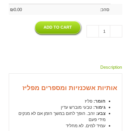
סהכ:
0.00
₪
ADD TO CART
אותיות
אשכנזיות
מפליז
|
4
מידות
Description
quantity
אותיות אשכנזיות ומספרים מפליז
חומר:
פליז
גימור:
טבעי מוברש עדין
צבע:
זהב. הופך לחום במשך הזמן אם לא מנקים
מידי פעם
עמיד למים. לא מחליד